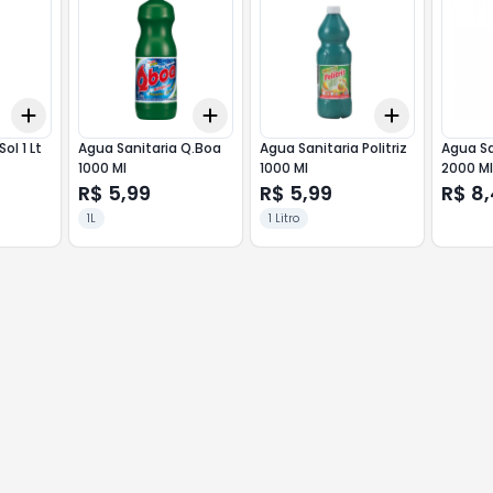
Add
Add
Add
+
3
+
5
+
10
+
3
+
5
+
10
+
3
+
5
+
ol 1 Lt
Agua Sanitaria Q.Boa
Agua Sanitaria Politriz
Agua San
1000 Ml
1000 Ml
2000 Ml
R$ 5,99
R$ 5,99
R$ 8
1L
1 Litro