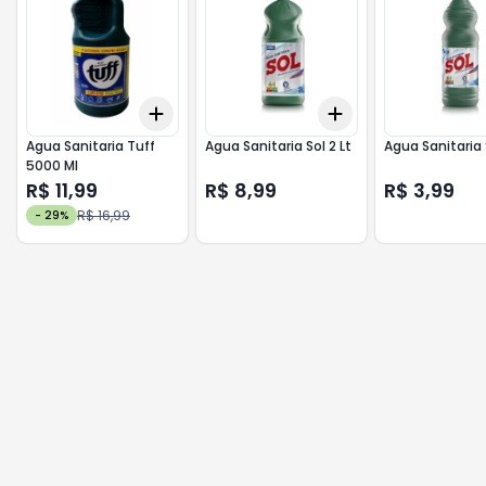
Add
Add
+
3
+
5
+
10
+
3
+
5
+
10
Agua Sanitaria Tuff
Agua Sanitaria Sol 2 Lt
Agua Sanitaria S
5000 Ml
R$ 11,99
R$ 8,99
R$ 3,99
R$ 16,99
-
29
%