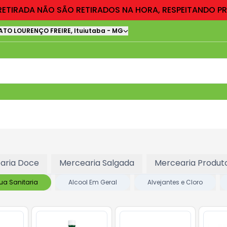
RETIRADA NÃO SÃO RETIRADOS NA HORA, RESPEITANDO P
ATO LOURENÇO FREIRE
,
Ituiutaba
-
MG
aria Doce
Mercearia Salgada
Mercearia Produto
ua Sanitaria
Alcool Em Geral
Alvejantes e Cloro