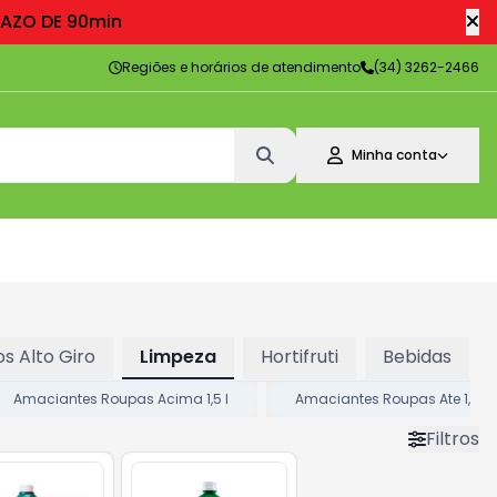
RAZO DE 90min
Regiões e horários de atendimento
(34) 3262-2466
Minha conta
s Alto Giro
Limpeza
Hortifruti
Bebidas
Amaciantes Roupas Acima 1,5 l
Amaciantes Roupas Ate 1,5 l
Filtros