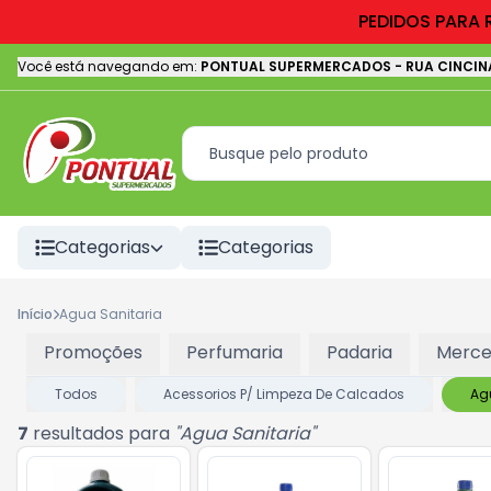
PEDIDOS PARA 
Você está navegando em:
PONTUAL SUPERMERCADOS
-
RUA CINCIN
Categorias
Categorias
Início
Agua Sanitaria
Promoções
Perfumaria
Padaria
Merce
Todos
Acessorios P/ Limpeza De Calcados
Ag
7
resultados para
"
Agua Sanitaria
"