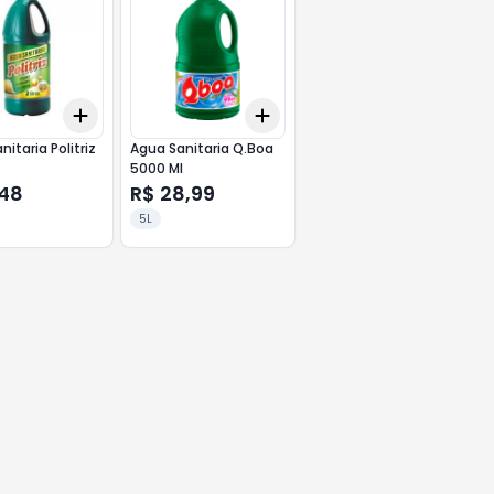
Add
Add
10
+
3
+
5
+
10
+
3
+
5
+
10
itaria Politriz
Agua Sanitaria Q.Boa
5000 Ml
,48
R$ 28,99
5L