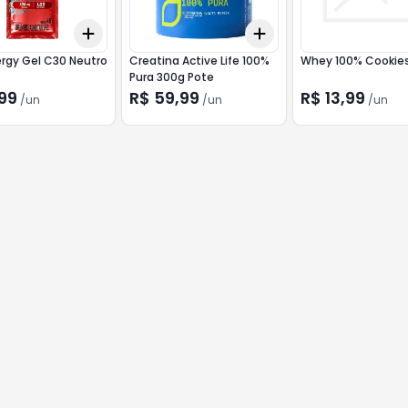
Add
Add
10
+
3
+
5
+
10
+
3
+
5
+
10
rgy Gel C30 Neutro
Creatina Active Life 100%
Whey 100% Cookie
Pura 300g Pote
99
R$ 59,99
R$ 13,99
/
un
/
un
/
un