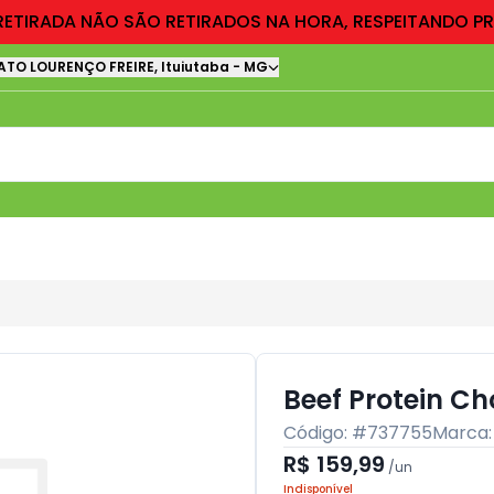
RETIRADA NÃO SÃO RETIRADOS NA HORA, RESPEITANDO P
ATO LOURENÇO FREIRE
,
Ituiutaba
-
MG
Beef Protein C
Código: #
737755
Marca
R$ 159,99
/
un
Indisponível