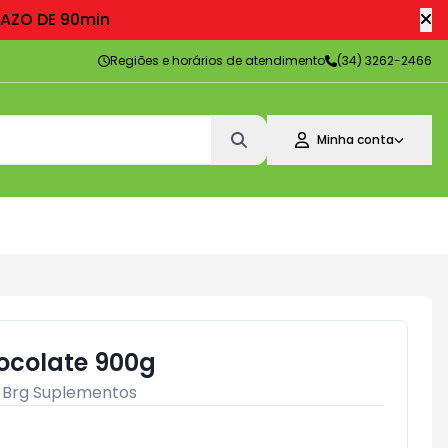
RAZO DE 90min
Regiões e horários de atendimento
(34) 3262-2466
Minha conta
hocolate 900g
:
Brg Suplementos