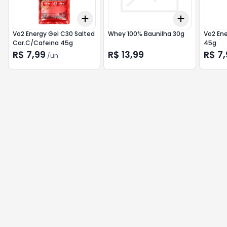
Add
Add
+
3
+
5
+
10
+
3
+
5
+
Vo2 Energy Gel C30 Salted
Whey 100% Baunilha 30g
Vo2 Ene
Car.C/Cafeina 45g
45g
R$ 7,99
R$ 13,99
R$ 7,
/
un