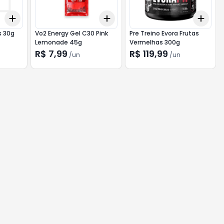
Add
Add
Add
+
3
+
5
+
10
+
3
+
5
+
10
+
3
s 30g
Vo2 Energy Gel C30 Pink
Pre Treino Evora Frutas
Lemonade 45g
Vermelhas 300g
R$ 7,99
R$ 119,99
/
un
/
un