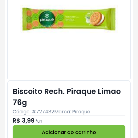
Biscoito Rech. Piraque Limao
76g
Código: #
727482
Marca:
Piraque
R$ 3,99
/
un
Adicionar ao carrinho
Subtotal:
R$ 0