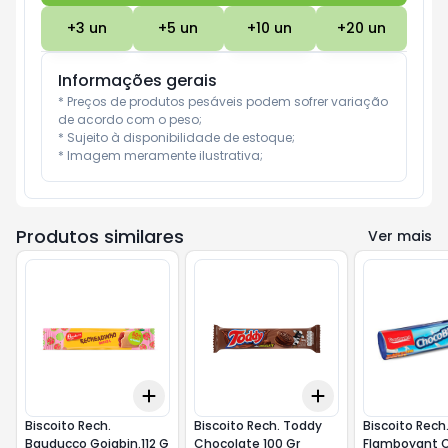
+
3
un
+
5
un
+
10
un
+
20
un
Informações gerais
* Preços de produtos pesáveis podem sofrer variação 
de acordo com o peso;

* Sujeito à disponibilidade de estoque;

* Imagem meramente ilustrativa;
Produtos similares
Ver mais
Add
Add
+
3
+
5
+
10
+
3
+
5
+
10
Biscoito Rech.
Biscoito Rech. Toddy
Biscoito Rech
Bauducco Goiabin.112 G
Chocolate 100 Gr
Flamboyant 