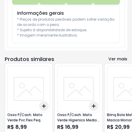
Informações gerais
* Preços de produtos pesáveis podem sofrer variação 
de acordo com o peso;

* Sujeito à disponibilidade de estoque;

* Imagem meramente ilustrativa;
Produtos similares
Ver mais
Add
Add
+
3
+
5
+
10
+
3
+
5
+
10
Osso P/Cach. Mato
Osso P/Cach. Mato
Brinq Bola Ma
Verde Pvc Flex Peq.
Verde Higienico Medio
Macica Mono
Gran
Col.55mm
R$ 8,99
R$ 16,99
R$ 20,99