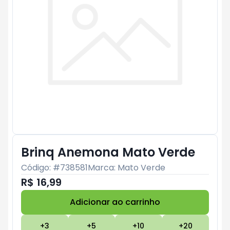
Brinq Anemona Mato Verde
Código: #
738581
Marca:
Mato Verde
R$ 16,99
Adicionar ao carrinho
Subtotal:
R$ 0
+
3
+
5
+
10
+
20