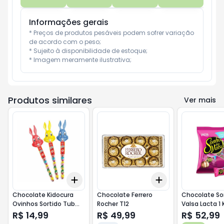
Informações gerais
* Preços de produtos pesáveis podem sofrer variação 
de acordo com o peso;

* Sujeito à disponibilidade de estoque;

* Imagem meramente ilustrativa;
Produtos similares
Ver mais
Add
Add
+
3
+
5
+
10
+
3
+
5
+
10
Chocolate Kidocura
Chocolate Ferrero
Chocolate So
Ovinhos Sortido Tub
Rocher T12
Valsa Lacta 1 
55g
R$ 14,99
R$ 49,99
R$ 52,99