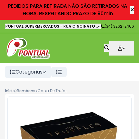
PEDIDOS PARA RETIRADA NÃO SÃO RETIRADOS NA
HORA, RESPEITANDO PRAZO DE 90min
PONTUAL SUPERMERCADOS
-
RUA CINCINATO LOURENÇO FREIRE
(34) 3262-2466
,
It
Categorias
Início
Bombons
Caixa De Trufas Ao Leite 150g