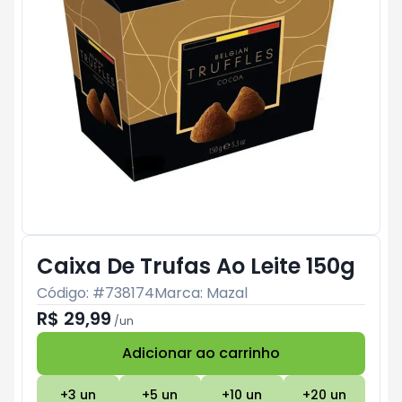
Caixa De Trufas Ao Leite 150g
Código: #
738174
Marca:
Mazal
R$ 29,99
/
un
Adicionar ao carrinho
Subtotal:
R$ 0
+
3
un
+
5
un
+
10
un
+
20
un