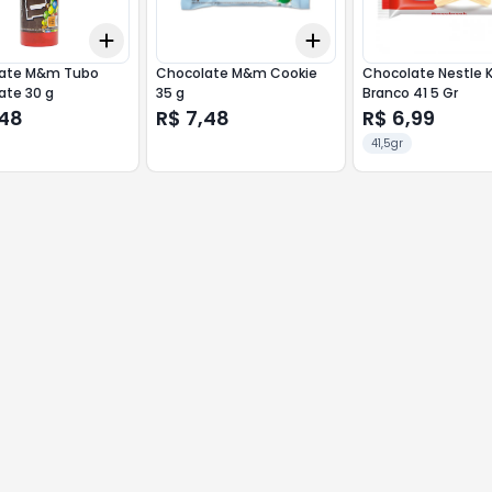
Add
Add
10
+
3
+
5
+
10
+
3
+
5
+
10
ate M&m Tubo
Chocolate M&m Cookie
Chocolate Nestle K
ate 30 g
35 g
Branco 41 5 Gr
,48
R$ 7,48
R$ 6,99
41,5gr