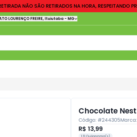
RETIRADA NÃO SÃO RETIRADOS NA HORA, RESPEITANDO P
ATO LOURENÇO FREIRE
,
Ituiutaba
-
MG
Chocolate Nest
Código: #
244305
Marca
R$ 13,99
1.31 Quilograma(s)