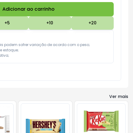
Adicionar ao carrinho
Subtotal:
R$ 0,00
+
5
+
10
+
20
eis podem sofrer variação de acordo com o peso;

e estoque;

tiva;
Ver mais