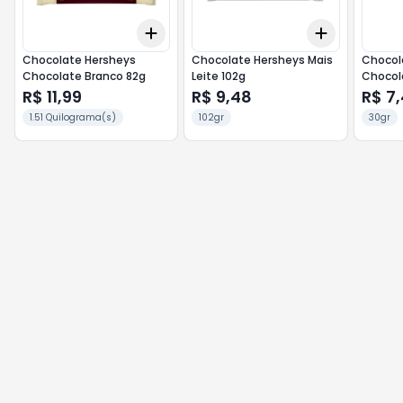
Add
Add
+
3
+
5
+
10
+
3
+
5
+
Chocolate Hersheys
Chocolate Hersheys Mais
Chocol
Chocolate Branco 82g
Leite 102g
Chocol
R$ 11,99
R$ 9,48
R$ 7
1.51 Quilograma(s)
102gr
30gr