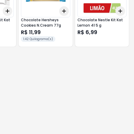
Add
Add
Add
+
3
+
5
+
10
+
3
+
5
+
10
+
3
it Kat
Chocolate Hersheys
Chocolate Nestle Kit Kat
Cookies N.Cream 77g
Lemon 41 5 g
R$ 11,99
R$ 6,99
1.42 Quilograma(s)