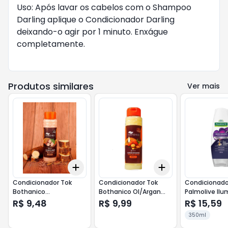
Uso: Após lavar os cabelos com o Shampoo
Darling aplique o Condicionador Darling
deixando-o agir por 1 minuto. Enxágue
completamente.
Produtos similares
Ver mais
Add
Add
+
3
+
5
+
10
+
3
+
5
+
10
Condicionador Tok
Condicionador Tok
Condicionado
Bothanico
Bothanico Ol/Argan
Palmolive Ilu
Quer/Mand.400m
400 Ml
350 Ml
R$ 9,48
R$ 9,99
R$ 15,59
350ml