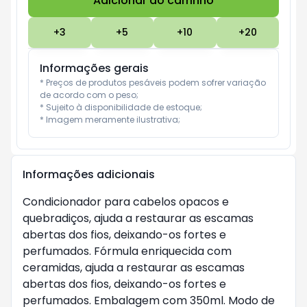
Adicionar ao carrinho
Subtotal:
R$ 0
+
3
+
5
+
10
+
20
Informações gerais
* Preços de produtos pesáveis podem sofrer variação 
de acordo com o peso;

* Sujeito à disponibilidade de estoque;

* Imagem meramente ilustrativa;
Informações adicionais
Condicionador para cabelos opacos e
quebradiços, ajuda a restaurar as escamas
abertas dos fios, deixando-os fortes e
perfumados. Fórmula enriquecida com
ceramidas, ajuda a restaurar as escamas
abertas dos fios, deixando-os fortes e
perfumados. Embalagem com 350ml. Modo de