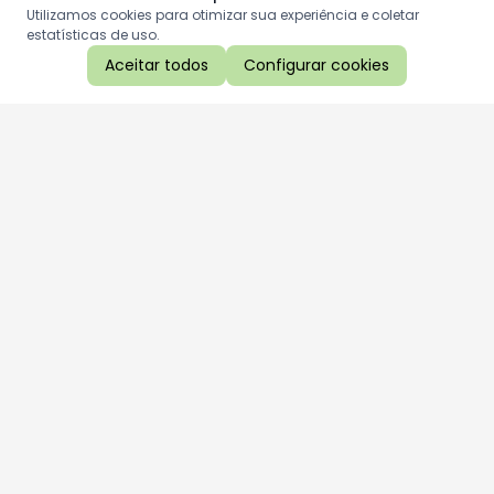
Utilizamos cookies para otimizar sua experiência e coletar
estatísticas de uso.
Aceitar todos
Configurar cookies
Aproveite as nossas promoções!
Cadastre seu e-mail e receba ofertas exclusivas.