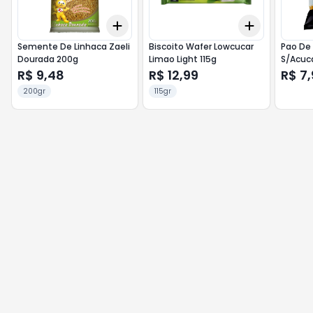
Add
Add
+
3
+
5
+
10
+
3
+
5
+
Semente De Linhaca Zaeli
Biscoito Wafer Lowcucar
Pao De 
Dourada 200g
Limao Light 115g
S/Acuc
R$ 9,48
R$ 12,99
R$ 7,
200gr
115gr