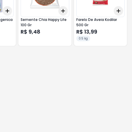
Add
Add
Add
+
3
+
5
+
10
+
3
+
5
+
10
+
3
ogenica
Semente Chia Happy Life
Farelo De Aveia Kodilar
100 Gr
500 Gr
R$ 9,48
R$ 13,99
0.5 kg