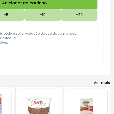
Adicionar ao carrinho
Subtotal:
R$ 0,00
+
5
+
10
+
20
eis podem sofrer variação de acordo com o peso;

e estoque;

tiva;
Ver mais