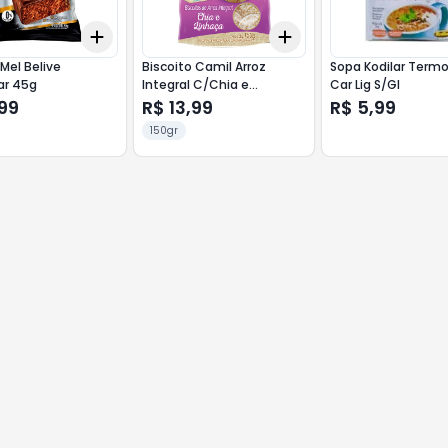
Add
Add
10
+
3
+
5
+
10
+
3
+
5
+
10
Mel Belive
Biscoito Camil Arroz
Sopa Kodilar Term
ar 45g
Integral C/Chia e
Car Lig S/Gl
Linh.150g
99
R$ 13,99
R$ 5,99
150gr