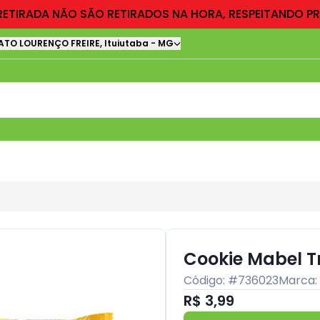
RETIRADA NÃO SÃO RETIRADOS NA HORA, RESPEITANDO P
ATO LOURENÇO FREIRE
,
Ituiutaba
-
MG
Cookie Mabel T
Código: #
736023
Marca:
R$ 3,99