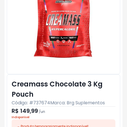
Creamass Chocolate 3 Kg
Pouch
Código: #
737674
Marca:
Brg Suplementos
R$ 149,99
/
un
Indisponível
Produto temporariamente indisponível!