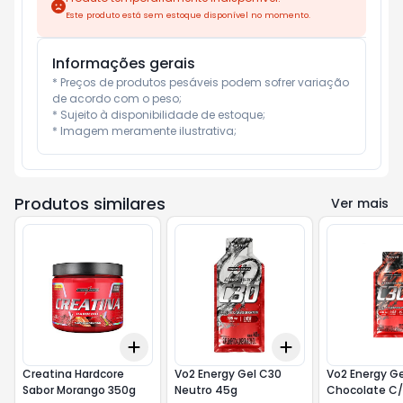
Este produto está sem estoque disponível no momento.
Informações gerais
* Preços de produtos pesáveis podem sofrer variação 
de acordo com o peso;

* Sujeito à disponibilidade de estoque;

* Imagem meramente ilustrativa;
Produtos similares
Ver mais
Add
Add
+
3
+
5
+
10
+
3
+
5
+
10
Creatina Hardcore
Vo2 Energy Gel C30
Vo2 Energy G
Sabor Morango 350g
Neutro 45g
Chocolate C/