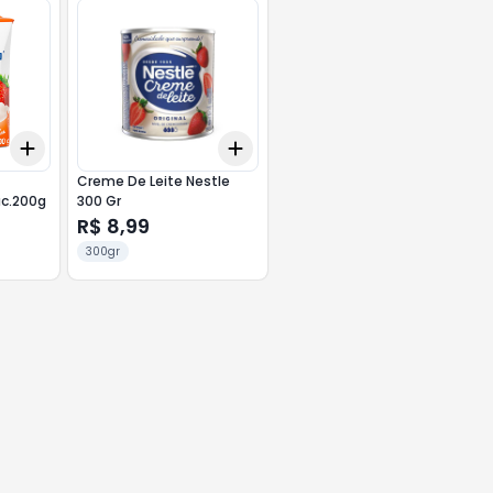
Add
Add
+
3
+
5
+
10
+
3
+
5
+
10
Creme De Leite Nestle
ac.200g
300 Gr
R$ 8,99
300gr