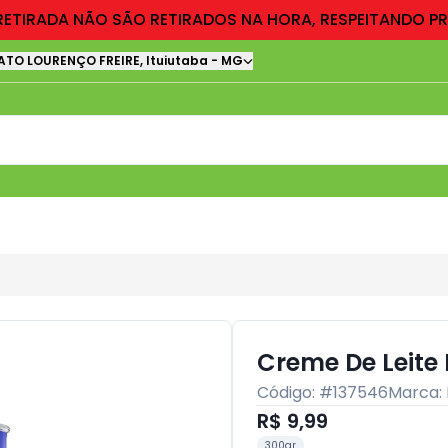
RETIRADA NÃO SÃO RETIRADOS NA HORA, RESPEITANDO P
ATO LOURENÇO FREIRE
,
Ituiutaba
-
MG
Creme De Leite
Código: #
137546
Marca:
R$ 9,99
300gr