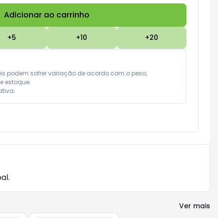
Adicionar ao carrinho
Subtotal:
R$ 0,00
+
5
+
10
+
20
eis podem sofrer variação de acordo com o peso;

e estoque;

tiva;
al.
Ver mais