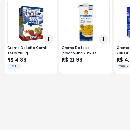
Add
Add
+
3
+
5
+
10
+
3
+
5
+
Creme De Leite Cemil
Creme De Leite
Creme 
Tetra 200 g
Piracanjuba 20% De
200 Gr 
Gordura 1 030kg
R$ 4,39
R$ 21,99
R$ 4
0.2 kg
200gr