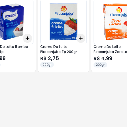
Add
Add
10
+
3
+
5
+
10
+
3
+
5
+
10
De Leite Itambe
Creme De Leite
Creme De Leite
Tp
Piracanjuba Tp 200gr
Piracanjuba Zero L
,99
R$ 2,75
R$ 4,99
200gr
200gr