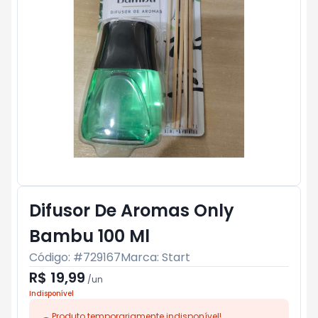
Difusor De Aromas Only
Bambu 100 Ml
Código: #
729167
Marca:
Start
R$ 19,99
/
un
Indisponível
Produto temporariamente indisponível!