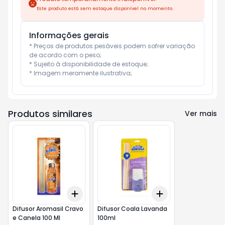
Este produto está sem estoque disponível no momento.
Informações gerais
* Preços de produtos pesáveis podem sofrer variação 
de acordo com o peso;

* Sujeito à disponibilidade de estoque;

* Imagem meramente ilustrativa;
Produtos similares
Ver mais
Add
Add
+
3
+
5
+
10
+
3
+
5
+
10
Difusor Aromasil Cravo
Difusor Coala Lavanda
e Canela 100 Ml
100ml