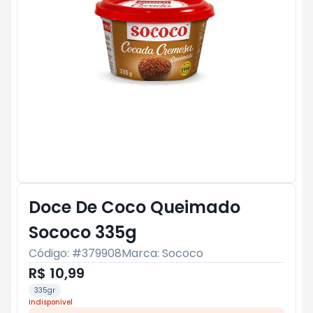
Doce De Coco Queimado
Sococo 335g
Código: #
379908
Marca:
Sococo
R$ 10,99
335gr
Indisponível