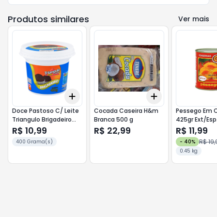
Produtos similares
Ver mais
Add
Add
+
3
+
5
+
10
+
3
+
5
+
10
Doce Pastoso C/ Leite
Cocada Caseira H&m
Pessego Em 
Triangulo Brigadeiro
Branca 500 g
425gr Ext/Esp
400g
R$ 10,99
R$ 22,99
R$ 11,99
R$ 19,
400 Grama(s)
-
40
%
0.45 kg