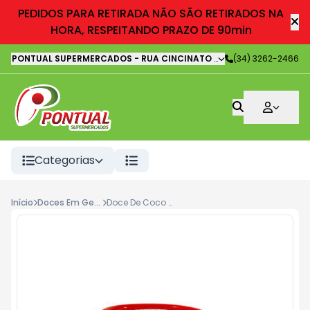
PEDIDOS PARA RETIRADA NÃO SÃO RETIRADOS NA
HORA, RESPEITANDO PRAZO DE 90min
PONTUAL SUPERMERCADOS
-
RUA CINCINATO LOURENÇO FREIRE
(34) 3262-2466
,
It
Categorias
Início
Doces Em Geral/Rapadura
Doce De Coco Queimado Sococo 335g