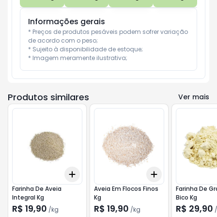
Informações gerais
* Preços de produtos pesáveis podem sofrer variação 
de acordo com o peso;

* Sujeito à disponibilidade de estoque;

* Imagem meramente ilustrativa;
Produtos similares
Ver mais
Add
Add
+
0.3
kg
+
0.5
kg
+
0.3
kg
+
0.5
kg
Farinha De Aveia
Aveia Em Flocos Finos
Farinha De Gr
Integral Kg
Kg
Bico Kg
R$ 19,90
R$ 19,90
R$ 29,90
/
kg
/
kg