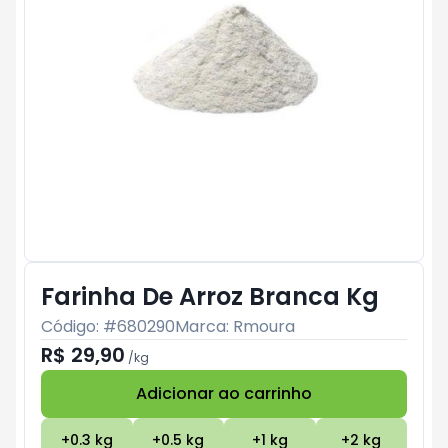
Farinha De Arroz Branca Kg
Código: #
680290
Marca:
Rmoura
R$ 29,90
/
kg
Adicionar ao carrinho
Subtotal:
R$ 0
+
0.3
kg
+
0.5
kg
+
1
kg
+
2
kg