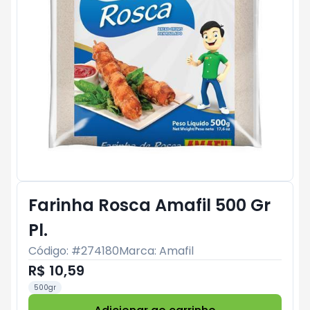
Farinha Rosca Amafil 500 Gr
Pl.
Código: #
274180
Marca:
Amafil
R$ 10,59
500gr