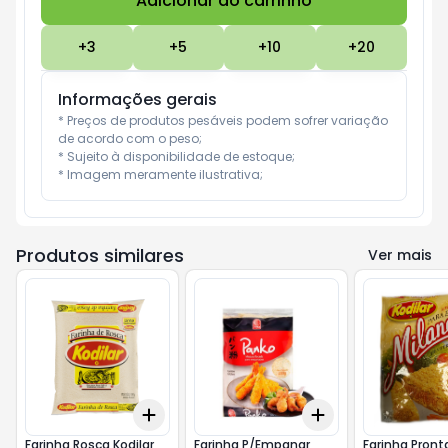
Adicionar ao carrinho
Subtotal:
R$ 0
+
3
+
5
+
10
+
20
Informações gerais
* Preços de produtos pesáveis podem sofrer variação 
de acordo com o peso;

* Sujeito à disponibilidade de estoque;

* Imagem meramente ilustrativa;
Produtos similares
Ver mais
Add
Add
+
3
+
5
+
10
+
3
+
5
+
10
Farinha Rosca Kodilar
Farinha P/Empanar
Farinha Pront