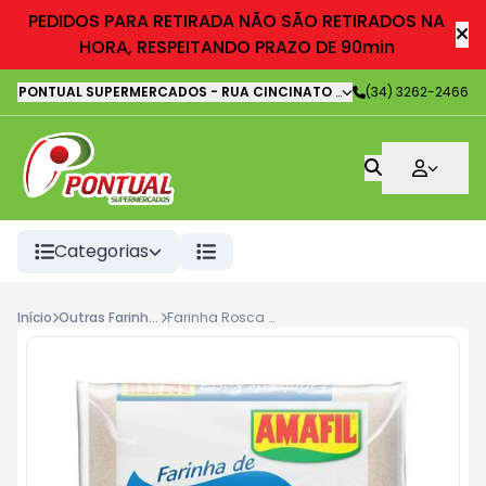
PEDIDOS PARA RETIRADA NÃO SÃO RETIRADOS NA
HORA, RESPEITANDO PRAZO DE 90min
PONTUAL SUPERMERCADOS
-
RUA CINCINATO LOURENÇO FREIRE
(34) 3262-2466
,
It
Categorias
Início
Outras Farinhas
Farinha Rosca Amafil 500 Gr Pl.