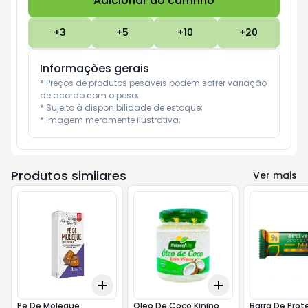
Adicionar ao carrinho
Subtotal:
R$ 0
+
3
+
5
+
10
+
20
Informações gerais
* Preços de produtos pesáveis podem sofrer variação 
de acordo com o peso;

* Sujeito à disponibilidade de estoque;

* Imagem meramente ilustrativa;
Produtos similares
Ver mais
Add
Add
+
3
+
5
+
10
+
3
+
5
+
10
Pe De Moleque
Oleo De Coco Kinino
Barra De Prot