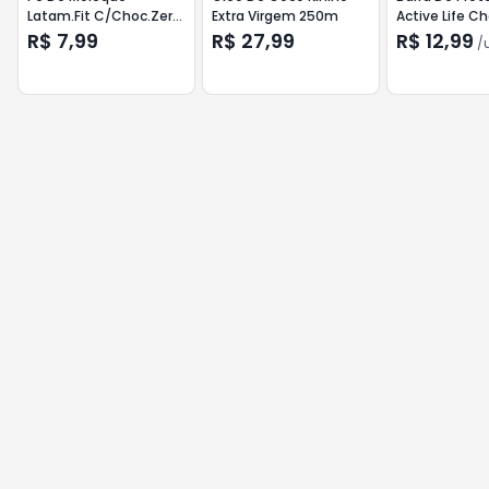
Latam.Fit C/Choc.Zero
Extra Virgem 250m
Active Life C
75g
Dubai 50g
R$ 7,99
R$ 27,99
R$ 12,99
/