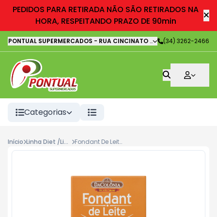
PEDIDOS PARA RETIRADA NÃO SÃO RETIRADOS NA
HORA, RESPEITANDO PRAZO DE 90min
PONTUAL SUPERMERCADOS
-
RUA CINCINATO LOURENÇO FREIRE
(34) 3262-2466
,
It
Categorias
Início
Linha Diet /Light/Fitness
Fondant De Leite Dacolonia Zero Acucar 75g