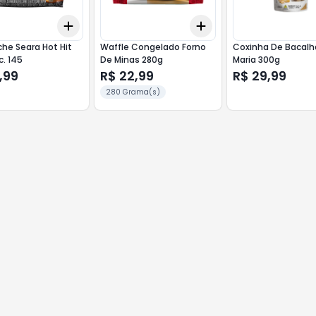
Add
Add
10
+
3
+
5
+
10
+
3
+
5
+
10
he Seara Hot Hit
Waffle Congelado Forno
Coxinha De Bacalh
c. 145
De Minas 280g
Maria 300g
,99
R$ 22,99
R$ 29,99
280 Grama(s)