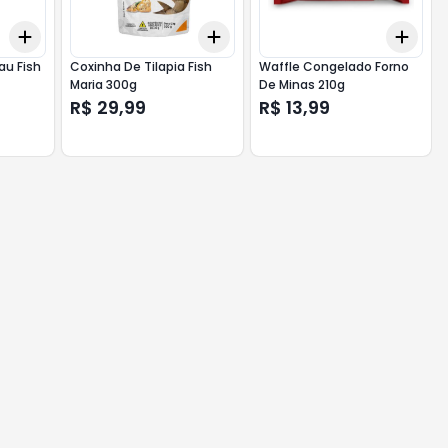
Add
Add
Add
+
3
+
5
+
10
+
3
+
5
+
10
+
3
au Fish
Coxinha De Tilapia Fish
Waffle Congelado Forno
Maria 300g
De Minas 210g
R$ 29,99
R$ 13,99