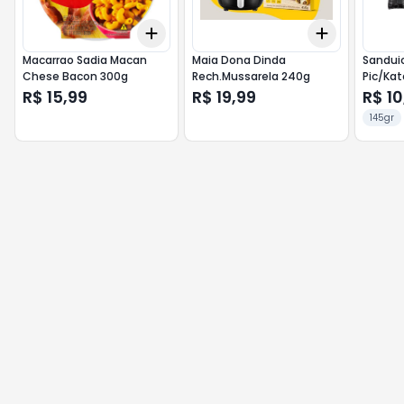
Add
Add
+
3
+
5
+
10
+
3
+
5
+
Macarrao Sadia Macan
Maia Dona Dinda
Sanduic
Chese Bacon 300g
Rech.Mussarela 240g
Pic/Kat
R$ 15,99
R$ 19,99
R$ 10
145gr