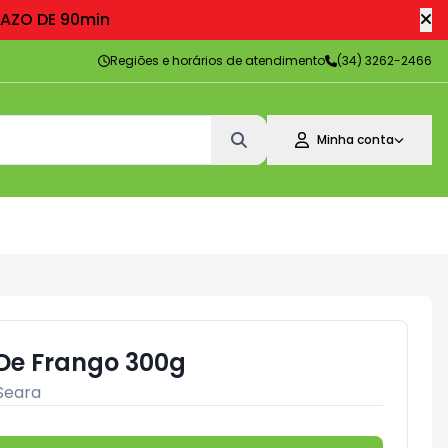
RAZO DE 90min
Regiões e horários de atendimento
(34) 3262-2466
Minha conta
 De Frango 300g
Seara