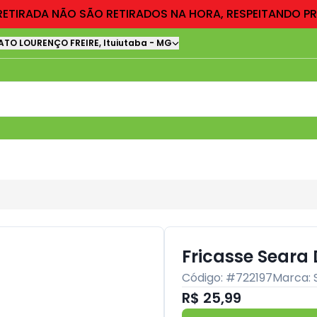
RETIRADA NÃO SÃO RETIRADOS NA HORA, RESPEITANDO P
ATO LOURENÇO FREIRE
,
Ituiutaba
-
MG
Fricasse Seara
Código: #
722197
Marca:
R$ 25,99