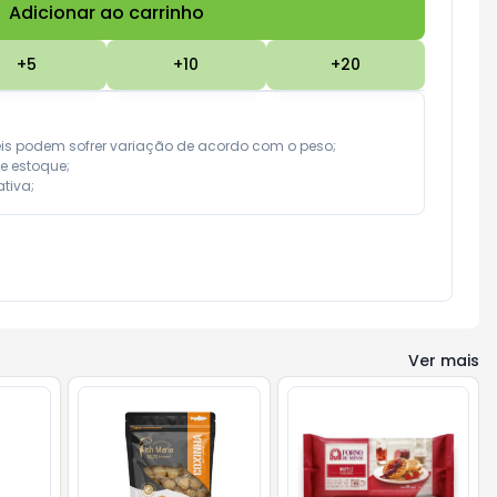
Adicionar ao carrinho
Subtotal:
R$ 0,00
+
5
+
10
+
20
eis podem sofrer variação de acordo com o peso;

e estoque;

tiva;
Ver mais