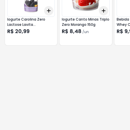
Add
Add
+
3
+
5
+
10
+
3
+
5
+
Iogurte Carolina Zero
Iogurte Canto Minas Triplo
Bebida 
Lactose Lavita
Zero Morango 150g
Whey C
Acai/Ban.1250g
R$ 20,99
R$ 8,48
R$ 9,
/
un