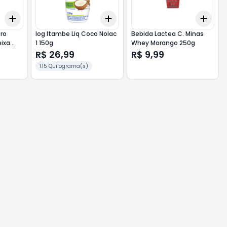
Add
Add
Add
+
3
+
5
+
10
+
3
+
5
+
10
+
3
ero
Iog Itambe Liq Coco Nolac
Bebida Lactea C. Minas
eixa
1 150g
Whey Morango 250g
R$ 26,99
R$ 9,99
1.15 Quilograma(s)