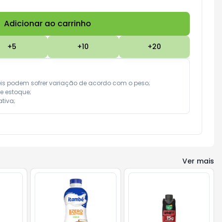
Adicionar ao carrinho
Subtotal:
R$ 0,00
+
5
+
10
+
20
eis podem sofrer variação de acordo com o peso;

e estoque;

tiva;
Ver mais