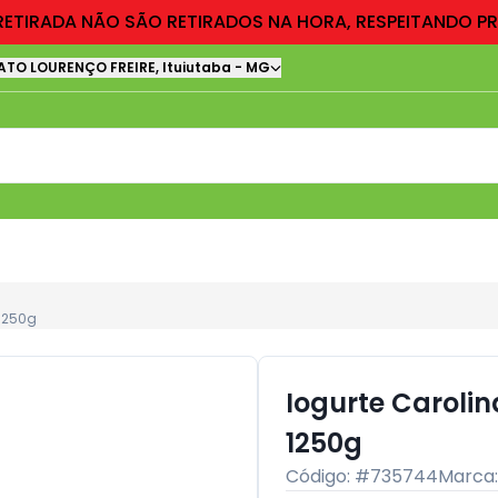
RETIRADA NÃO SÃO RETIRADOS NA HORA, RESPEITANDO P
ATO LOURENÇO FREIRE
,
Ituiutaba
-
MG
 1250g
Iogurte Caroli
1250g
Código: #
735744
Marca