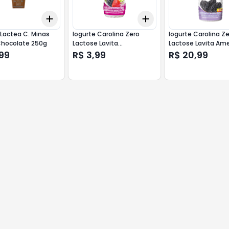
Add
Add
10
+
3
+
5
+
10
+
3
+
5
+
10
Lactea C. Minas
Iogurte Carolina Zero
Iogurte Carolina Z
hocolate 250g
Lactose Lavita
Lactose Lavita Am
Amora/Mor.150g
1250g
99
R$ 3,99
R$ 20,99