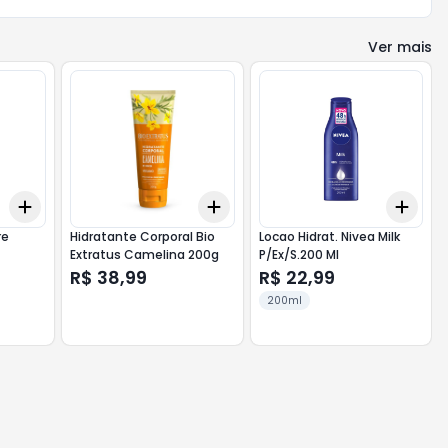
Ver mais
Add
Add
Add
+
3
+
5
+
10
+
3
+
5
+
10
+
3
re
Hidratante Corporal Bio
Locao Hidrat. Nivea Milk
Extratus Camelina 200g
P/Ex/S.200 Ml
R$ 38,99
R$ 22,99
200ml