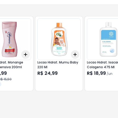
Add
Add
10
+
3
+
5
+
10
+
3
+
5
+
10
idrat. Monange
Locao Hidrat. Mumu Baby
Locao Hidrat. Isaca
Hidr/Intensiva 200ml
220 Ml
Colageno 475 Ml
,99
R$ 24,99
R$ 18,99
/
un
R$ 15,59