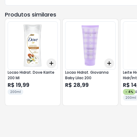
Produtos similares
Add
Add
+
3
+
5
+
10
+
3
+
5
+
Locao Hidrat. Dove Karite
Locao Hidrat. Giovanna
Leite H
200 Ml
Baby Lilac 200
R$ 19,99
R$ 28,99
R$ 14
200ml
-
4
%
200ml