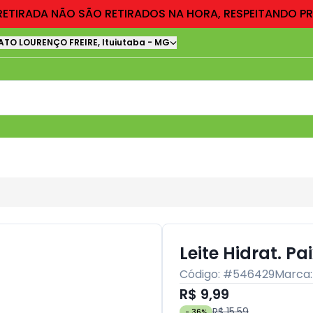
RETIRADA NÃO SÃO RETIRADOS NA HORA, RESPEITANDO P
ATO LOURENÇO FREIRE
,
Ituiutaba
-
MG
Leite Hidrat. P
Código: #
546429
Marca
R$ 9,99
R$ 15,59
-
36
%