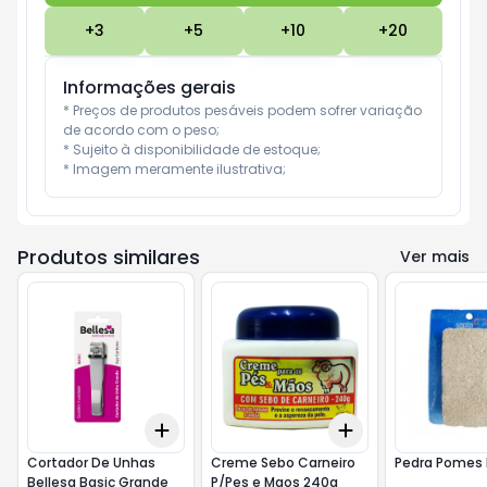
+
3
+
5
+
10
+
20
Informações gerais
* Preços de produtos pesáveis podem sofrer variação 
de acordo com o peso;

* Sujeito à disponibilidade de estoque;

* Imagem meramente ilustrativa;
Produtos similares
Ver mais
Add
Add
+
3
+
5
+
10
+
3
+
5
+
10
Cortador De Unhas
Creme Sebo Carneiro
Pedra Pomes
Bellesa Basic Grande
P/Pes e Maos 240g