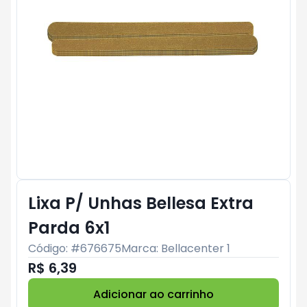
Lixa P/ Unhas Bellesa Extra
Parda 6x1
Código: #
676675
Marca:
Bellacenter 1
R$ 6,39
Adicionar ao carrinho
Subtotal:
R$ 0