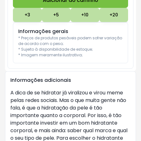
Adicionar ao carrinho
Subtotal:
R$ 0
+
3
+
5
+
10
+
20
Informações gerais
* Preços de produtos pesáveis podem sofrer variação 
de acordo com o peso;

* Sujeito à disponibilidade de estoque;

* Imagem meramente ilustrativa;
Informações adicionais
A dica de se hidratar já viralizou e virou meme
pelas redes sociais. Mas o que muita gente não
fala, é que a hidratação da pele é tão
importante quanto a corporal. Por isso, é tão
importante investir em um bom hidratante
corporal, e mais ainda: saber qual marca e qual
o seu tipo de pele. Para escolher o hidratante