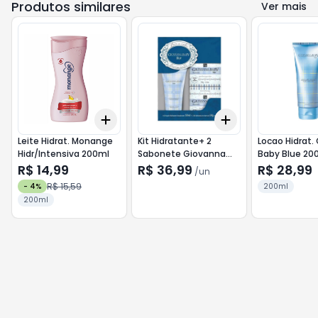
Produtos similares
Ver mais
Add
Add
+
3
+
5
+
10
+
3
+
5
+
10
Leite Hidrat. Monange
Kit Hidratante+ 2
Locao Hidrat.
Hidr/Intensiva 200ml
Sabonete Giovanna
Baby Blue 20
Blue Baby
R$ 14,99
R$ 36,99
R$ 28,99
/
un
R$ 15,59
-
4
%
200ml
200ml