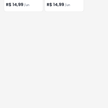
Chocolate 150g
150g
R$ 14,99
R$ 14,99
/
un
/
un