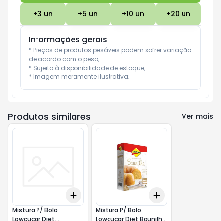
+
3
un
+
5
un
+
10
un
+
20
un
Informações gerais
* Preços de produtos pesáveis podem sofrer variação 
de acordo com o peso;

* Sujeito à disponibilidade de estoque;

* Imagem meramente ilustrativa;
Produtos similares
Ver mais
Add
Add
+
3
+
5
+
10
+
3
+
5
+
10
Mistura P/ Bolo
Mistura P/ Bolo
Lowcucar Diet
Lowcucar Diet Baunilha