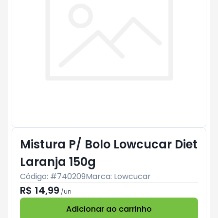
Mistura P/ Bolo Lowcucar Diet
Laranja 150g
Código: #
740209
Marca:
Lowcucar
R$ 14,99
/
un
Adicionar ao carrinho
Subtotal:
R$ 0