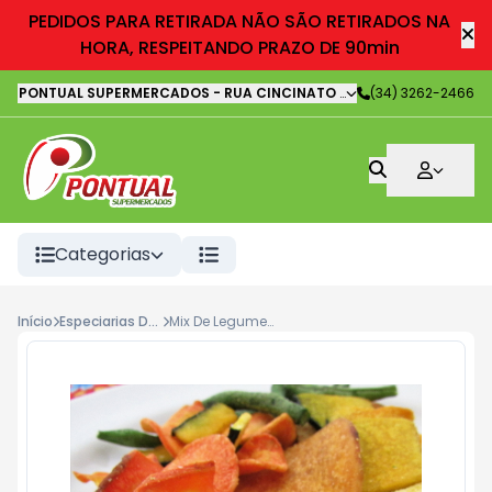
PEDIDOS PARA RETIRADA NÃO SÃO RETIRADOS NA
HORA, RESPEITANDO PRAZO DE 90min
PONTUAL SUPERMERCADOS
-
RUA CINCINATO LOURENÇO FREIRE
(34) 3262-2466
,
It
Categorias
Início
Especiarias Desidratadas
Mix De Legumes Desidratado Kg