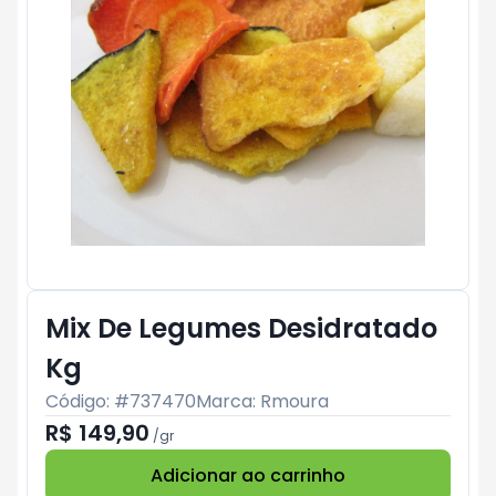
Mix De Legumes Desidratado
Kg
Código: #
737470
Marca:
Rmoura
R$ 149,90
/
gr
Adicionar ao carrinho
Subtotal:
R$ 0