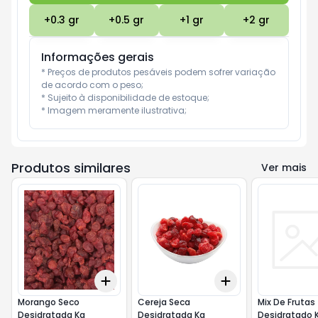
+
0.3
gr
+
0.5
gr
+
1
gr
+
2
gr
Informações gerais
* Preços de produtos pesáveis podem sofrer variação 
de acordo com o peso;

* Sujeito à disponibilidade de estoque;

* Imagem meramente ilustrativa;
Produtos similares
Ver mais
Add
Add
+
0.3
gr
+
0.5
gr
+
0.3
gr
+
0.5
gr
Morango Seco
Cereja Seca
Mix De Frutas
Desidratada Kg
Desidratada Kg
Desidratado 