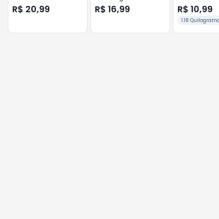
Col.55mm
Gran
R$ 20,99
R$ 16,99
R$ 10,99
1.18 Quilogram