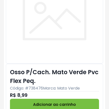
Osso P/Cach. Mato Verde Pvc
Flex Peq.
Código: #
738476
Marca:
Mato Verde
R$ 8,99
Adicionar ao carrinho
Subtotal:
R$ 0