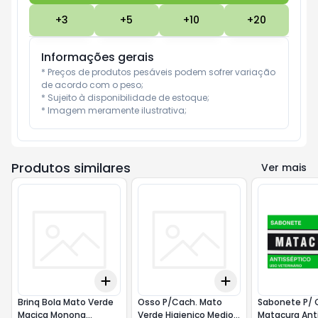
+
3
+
5
+
10
+
20
Informações gerais
* Preços de produtos pesáveis podem sofrer variação 
de acordo com o peso;

* Sujeito à disponibilidade de estoque;

* Imagem meramente ilustrativa;
Produtos similares
Ver mais
Add
Add
+
3
+
5
+
10
+
3
+
5
+
10
Brinq Bola Mato Verde
Osso P/Cach. Mato
Sabonete P/ 
Macica Monona
Verde Higienico Medio
Matacura Ant