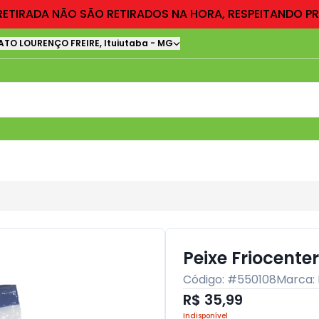
RETIRADA NÃO SÃO RETIRADOS NA HORA, RESPEITANDO P
ATO LOURENÇO FREIRE
,
Ituiutaba
-
MG
Peixe Friocente
Código: #
550108
Marca:
R$ 35,99
Indisponível