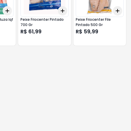
Add
Add
Add
+
3
+
5
+
10
+
3
+
5
+
10
+
3
luza Iqf
Peixe Friocenter Pintado
Peixe Friocenter File
700 Gr
Pintado 500 Gr
R$ 61,99
R$ 59,99