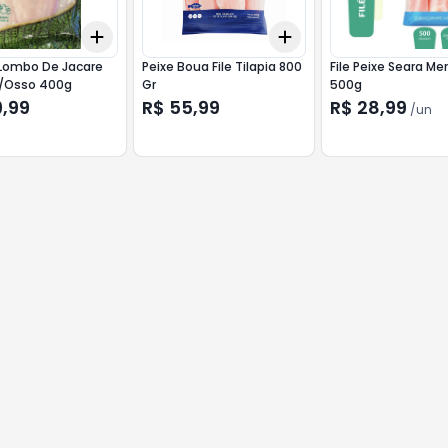
Add
Add
+
20
+
3
+
5
+
10
+
3
+
5
+
10
 Lombo De Jacare
Peixe Boua File Tilapia 800
File Peixe Seara Mer
/Osso 400g
Gr
500g
9,99
R$ 55,99
R$ 28,99
/
un