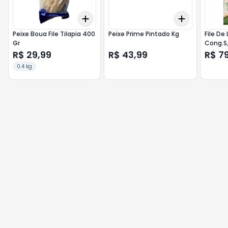
Add
Add
+
3
+
5
+
10
+
6
+
10
Peixe Boua File Tilapia 400
Peixe Prime Pintado Kg
File De
Gr
Cong.S
R$ 29,99
R$ 43,99
R$ 7
0.4 kg