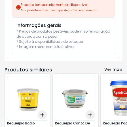
Produto temporariamente indisponível!
Este produto está sem estoque disponível no momento.
Informações gerais
* Preços de produtos pesáveis podem sofrer variação 
de acordo com o peso;

* Sujeito à disponibilidade de estoque;

* Imagem meramente ilustrativa;
Produtos similares
Ver mais
Add
Add
+
3
+
5
+
10
+
3
+
5
+
10
Requeijao Radio
Requeijao Canto De
Requeijao Po