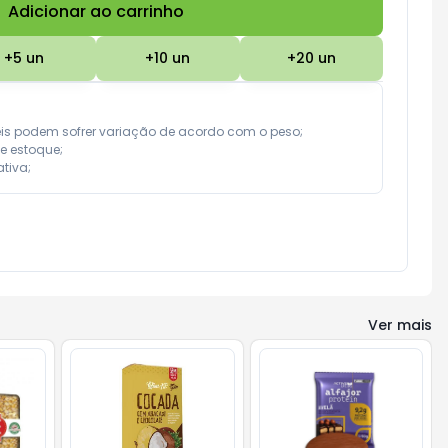
Adicionar ao carrinho
Subtotal:
R$ 0,00
+
5
un
+
10
un
+
20
un
eis podem sofrer variação de acordo com o peso;

e estoque;

tiva;
Ver mais