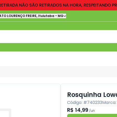
RETIRADA NÃO SÃO RETIRADOS NA HORA, RESPEITANDO P
ATO LOURENÇO FREIRE
,
Ituiutaba
-
MG
Rosquinha Lowc
Código: #
740233
Marca
R$ 14,99
/
un