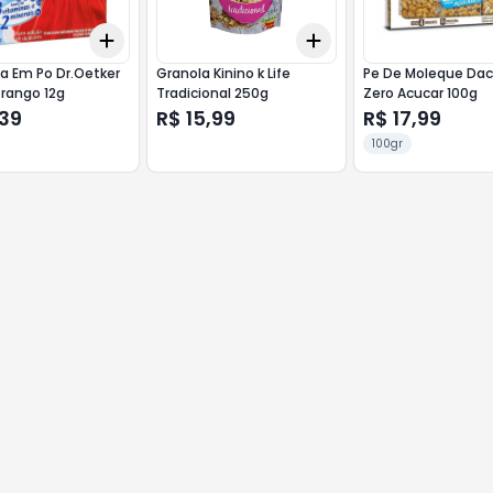
Add
Add
10
+
3
+
5
+
10
+
3
+
5
+
10
a Em Po Dr.Oetker
Granola Kinino k Life
Pe De Moleque Dac
rango 12g
Tradicional 250g
Zero Acucar 100g
,39
R$ 15,99
R$ 17,99
100gr