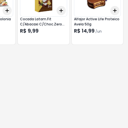
Add
Add
Add
+
3
+
5
+
10
+
3
+
5
+
10
+
3
olonia
Cocada Latam.Fit
Alfajor Active Life Proteico
C/Abacaxi C/Choc.Zero
Avela 50g
75g
R$ 9,99
R$ 14,99
/
un