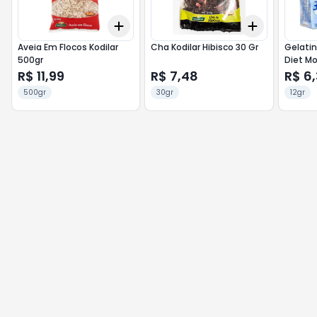
Add
Add
+
3
+
5
+
10
+
3
+
5
+
Aveia Em Flocos Kodilar
Cha Kodilar Hibisco 30 Gr
Gelatin
500gr
Diet Mo
R$ 11,99
R$ 7,48
R$ 6
500gr
30gr
12gr