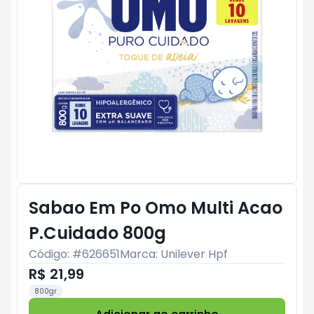
Sabao Em Po Omo Multi Acao
P.Cuidado 800g
Código: #
626651
Marca:
Unilever Hpf
R$ 21,99
800gr