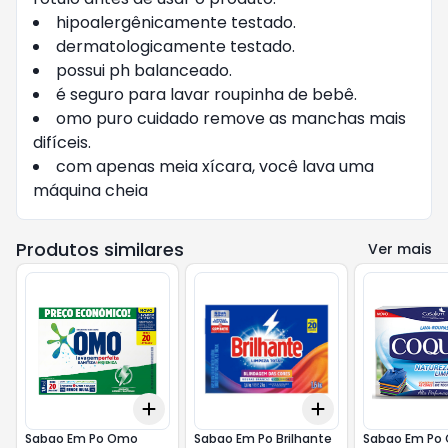
hipoalergênicamente testado.
dermatologicamente testado.
possui ph balanceado.
é seguro para lavar roupinha de bebê.
omo puro cuidado remove as manchas mais
difíceis.
com apenas meia xícara, você lava uma
máquina cheia
Produtos similares
Ver mais
Add
Add
+
3
+
5
+
10
+
3
+
5
+
10
Sabao Em Po Omo
Sabao Em Po Brilhante
Sabao Em Po 