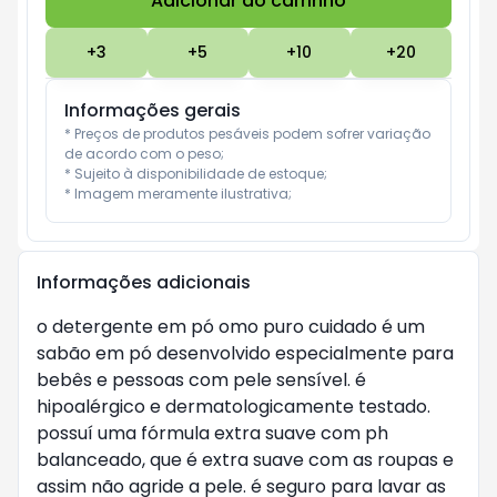
Adicionar ao carrinho
Subtotal:
R$ 0
+
3
+
5
+
10
+
20
Informações gerais
* Preços de produtos pesáveis podem sofrer variação 
de acordo com o peso;

* Sujeito à disponibilidade de estoque;

* Imagem meramente ilustrativa;
Informações adicionais
o detergente em pó omo puro cuidado é um
sabão em pó desenvolvido especialmente para
bebês e pessoas com pele sensível. é
hipoalérgico e dermatologicamente testado.
possuí uma fórmula extra suave com ph
balanceado, que é extra suave com as roupas e
assim não agride a pele. é seguro para lavar as