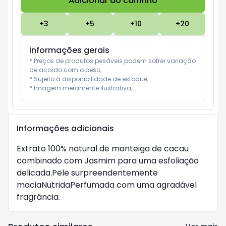
Adicionar ao carrinho
Subtotal:
R$ 0
+
3
+
5
+
10
+
20
Informações gerais
* Preços de produtos pesáveis podem sofrer variação 
de acordo com o peso;

* Sujeito à disponibilidade de estoque;

* Imagem meramente ilustrativa;
Informações adicionais
Extrato 100% natural de manteiga de cacau
combinado com Jasmim para uma esfoliação
delicada.Pele surpreendentemente
maciaNutridaPerfumada com uma agradável
fragrância.