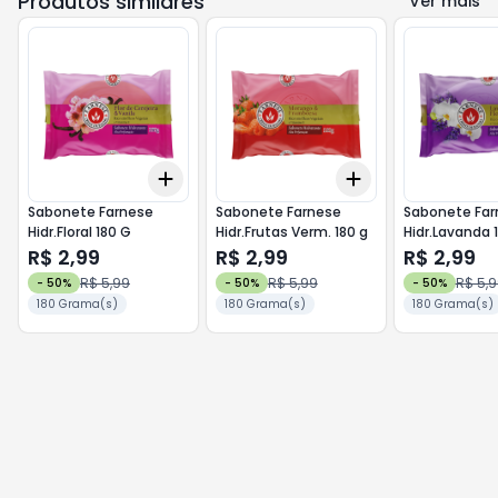
Produtos similares
Ver mais
Add
Add
+
3
+
5
+
10
+
3
+
5
+
10
Sabonete Farnese
Sabonete Farnese
Sabonete Far
Hidr.Floral 180 G
Hidr.Frutas Verm. 180 g
Hidr.Lavanda 
R$ 2,99
R$ 2,99
R$ 2,99
R$ 5,99
R$ 5,99
R$ 5,
-
50
%
-
50
%
-
50
%
180 Grama(s)
180 Grama(s)
180 Grama(s)