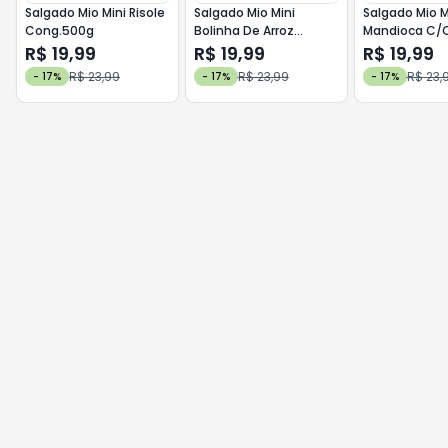
Salgado Mio Mini Risole
Salgado Mio Mini
Salgado Mio M
Cong.500g
Bolinha De Arroz
Mandioca C/
Cong.500g
Seca Cong.5
R$ 19,99
R$ 19,99
R$ 19,99
R$ 23,99
R$ 23,99
R$ 23,
-
17
%
-
17
%
-
17
%