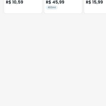
Bambu 400 Ml
R$ 10,59
R$ 45,99
R$ 15,99
400ml