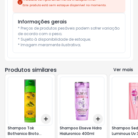
Este produto está sem estoque disponível no momento.
Informações gerais
* Preços de produtos pesáveis podem sofrer variação 
de acordo com o peso;

* Sujeito à disponibilidade de estoque;

* Imagem meramente ilustrativa;
Produtos similares
Ver mais
Add
Add
+
3
+
5
+
10
+
3
+
5
+
10
Shampoo Tok
Shampoo Elseve Hidra
Shampoo Se
Bothanico Broto
Hialuronico 400ml
Luminous Uv 