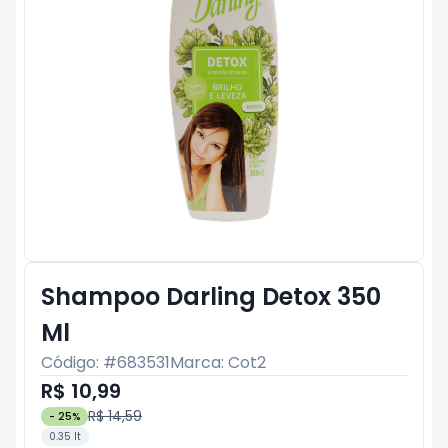
Shampoo Darling Detox 350
Ml
Código: #
683531
Marca:
Cot2
R$ 10,99
R$ 14,59
-
25
%
0.35 lt