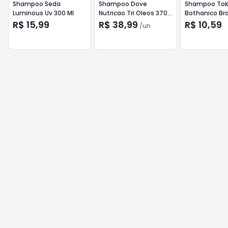
Shampoo Seda
Shampoo Dove
Shampoo Tok
Luminous Uv 300 Ml
Nutricao Tri Oleos 370
Bothanico Br
Ml
Bambu 400 M
R$ 15,99
R$ 38,99
R$ 10,59
/
un