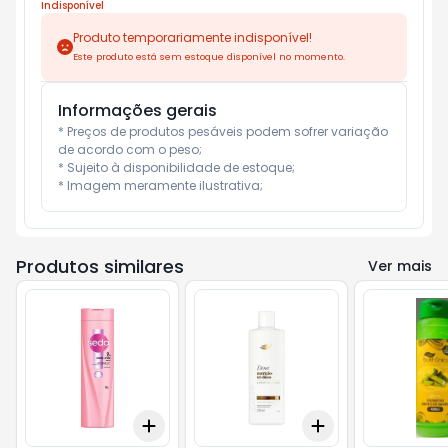
Indisponível
Produto temporariamente indisponível!
Este produto está sem estoque disponível no momento.
Informações gerais
* Preços de produtos pesáveis podem sofrer variação 
de acordo com o peso;

* Sujeito à disponibilidade de estoque;

* Imagem meramente ilustrativa;
Produtos similares
Ver mais
Add
Add
+
3
+
5
+
10
+
3
+
5
+
10