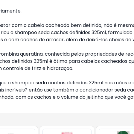
riamente.
 estar com o cabelo cacheado bem definido, não é mesm
riou o shampoo seda cachos definidos 325ml, formulado 
indos e com cachos de arrasar, além de deixá-los cheios de 
mbina queratina, conhecida pelas propriedades de recons
hos definidos 325ml é ótimo para cabelos cacheados que
controle de frizz e hidratação.
oque o shampoo seda cachos definidos 325ml nas mãos e 
s incríveis? então use também o condicionador seda cach
nhado, com os cachos e o volume do jeitinho que você go