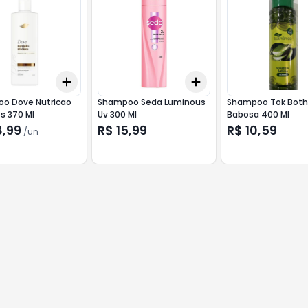
Add
Add
10
+
3
+
5
+
10
+
3
+
5
+
10
o Dove Nutricao
Shampoo Seda Luminous
Shampoo Tok Both
os 370 Ml
Uv 300 Ml
Babosa 400 Ml
8,99
R$ 15,99
R$ 10,59
/
un