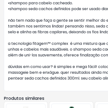
•shampoo para cabelo cacheado.
•shampoo seda cachos definidos pode ser usado dia
não tem nada que faça a gente se sentir melhor do
também nos sentimos lindas! pensando nisso, seda c
sela e alinha as fibras capilares, deixando os fios l
a tecnologia fitagem™ complex é uma mistura que co
unhas e cabelos mais saudáveis. o shampoo seda cac
além de uni-los suavemente, oferece finalização com 
dúvidas em como usar? é simples e mega fácil! col
massageie bem e enxágue. quer resultados ainda mai
pentear seda cachos definidos 300ml. seu cabelo ali
Produtos similares