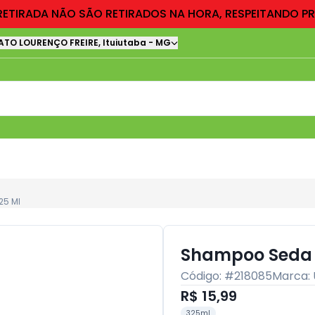
RETIRADA NÃO SÃO RETIRADOS NA HORA, RESPEITANDO P
ATO LOURENÇO FREIRE
,
Ituiutaba
-
MG
25 Ml
Shampoo Seda C
Código: #
218085
Marca:
R$ 15,99
325ml