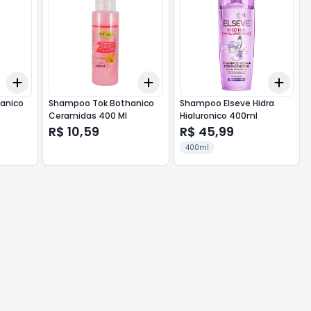
Add
Add
Add
+
3
+
5
+
10
+
3
+
5
+
10
+
3
anico
Shampoo Tok Bothanico
Shampoo Elseve Hidra
Ceramidas 400 Ml
Hialuronico 400ml
R$ 10,59
R$ 45,99
400ml