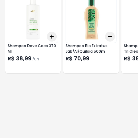
Add
Add
+
3
+
5
+
10
+
3
+
5
+
Shampoo Dove Coco 370
Shampoo Bio Extratus
Shampo
Ml
Jab/Al/Quilaia 500m
Tri Ole
R$ 38,99
R$ 70,99
R$ 3
/
un