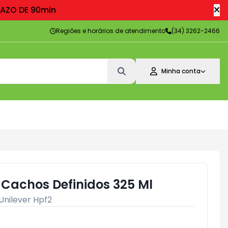
RAZO DE 90min
Regiões e horários de atendimento
(34) 3262-2466
Minha conta
achos Definidos 325 Ml
Unilever Hpf2