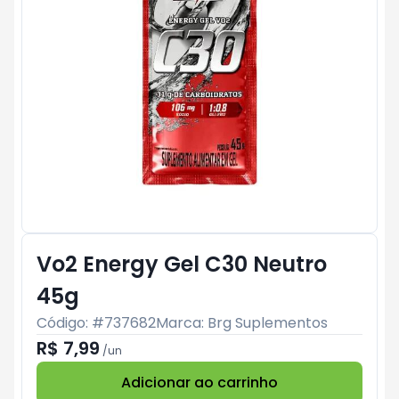
Vo2 Energy Gel C30 Neutro
45g
Código: #
737682
Marca:
Brg Suplementos
R$ 7,99
/
un
Adicionar ao carrinho
Subtotal:
R$ 0