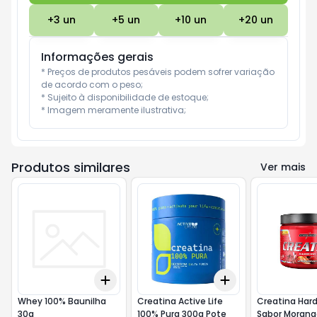
+
3
un
+
5
un
+
10
un
+
20
un
Informações gerais
* Preços de produtos pesáveis podem sofrer variação 
de acordo com o peso;

* Sujeito à disponibilidade de estoque;

* Imagem meramente ilustrativa;
Produtos similares
Ver mais
Add
Add
+
3
+
5
+
10
+
3
+
5
+
10
Whey 100% Baunilha
Creatina Active Life
Creatina Har
30g
100% Pura 300g Pote
Sabor Morang