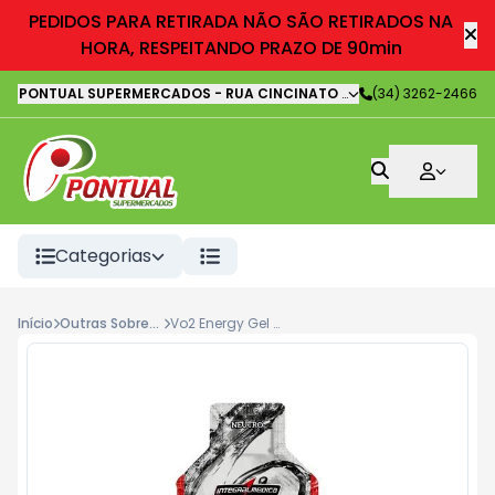
PEDIDOS PARA RETIRADA NÃO SÃO RETIRADOS NA
HORA, RESPEITANDO PRAZO DE 90min
PONTUAL SUPERMERCADOS
-
RUA CINCINATO LOURENÇO FREIRE
(34) 3262-2466
,
It
Categorias
Início
Outras Sobremesas
Vo2 Energy Gel C30 Neutro 45g