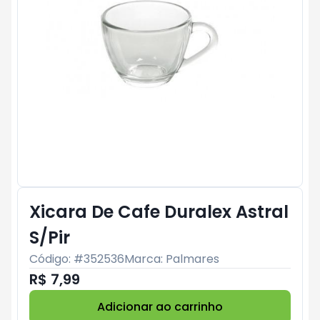
Xicara De Cafe Duralex Astral
S/Pir
Código: #
352536
Marca:
Palmares
R$ 7,99
Adicionar ao carrinho
Subtotal:
R$ 0