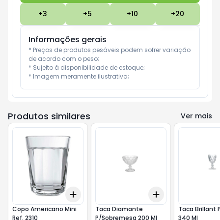
+
3
+
5
+
10
+
20
Informações gerais
* Preços de produtos pesáveis podem sofrer variação 
de acordo com o peso;

* Sujeito à disponibilidade de estoque;

* Imagem meramente ilustrativa;
Produtos similares
Ver mais
Add
Add
+
3
+
5
+
10
+
3
+
5
+
10
Copo Americano Mini
Taca Diamante
Taca Brillant
Ref. 2310
P/Sobremesa 200 Ml
340 Ml