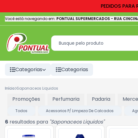
PEDIDOS PARA 
Você está navegando em:
PONTUAL SUPERMERCADOS
-
RUA CINCIN
Categorias
Categorias
Início
Saponaceos Liquidos
Promoções
Perfumaria
Padaria
Merce
Todos
Acessorios P/ Limpeza De Calcados
Ag
6
resultados para
"
Saponaceos Liquidos
"