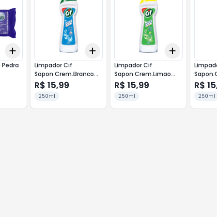
Add
Add
Add
+
3
+
5
+
10
+
3
+
5
+
10
+
3
+
5
+
 Pedra
Limpador Cif
Limpador Cif
Limpado
Sapon.Crem.Branco
Sapon.Crem.Limao
Sapon.
250m
250m
250m
R$ 15,99
R$ 15,99
R$ 15
250ml
250ml
250ml