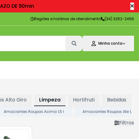
RAZO DE 90min
Regiões e horários de atendimento
(34) 3262-2466
Minha conta
s Alto Giro
Limpeza
Hortifruti
Bebidas
Amaciantes Roupas Acima 1,5 l
Amaciantes Roupas Ate 1,5 l
Filtros