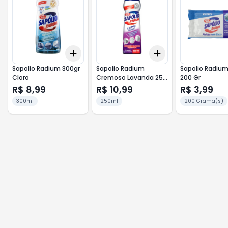
Add
Add
+
3
+
5
+
10
+
3
+
5
+
10
Sapolio Radium 300gr
Sapolio Radium
Sapolio Radium
Cloro
Cremoso Lavanda 250
200 Gr
Ml
R$ 8,99
R$ 10,99
R$ 3,99
300ml
250ml
200 Grama(s)