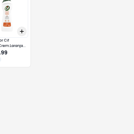
Add
10
+
3
+
5
+
10
r Cif
Crem.Laranja
,99