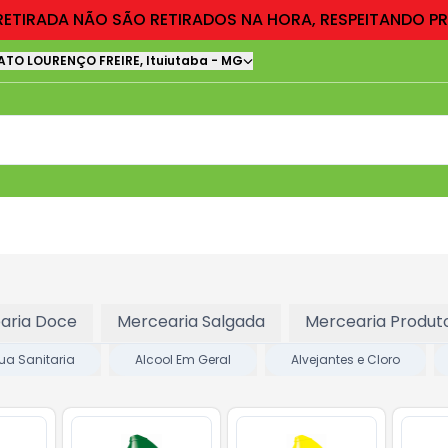
RETIRADA NÃO SÃO RETIRADOS NA HORA, RESPEITANDO P
ATO LOURENÇO FREIRE
,
Ituiutaba
-
MG
aria Doce
Mercearia Salgada
Mercearia Produto
ua Sanitaria
Alcool Em Geral
Alvejantes e Cloro