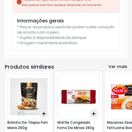
Este produto está sem estoque disponível no momento.
Informações gerais
* Preços de produtos pesáveis podem sofrer variação 
de acordo com o peso;

* Sujeito à disponibilidade de estoque;

* Imagem meramente ilustrativa;
Produtos similares
Ver mais
Add
Add
+
3
+
5
+
10
+
3
+
5
+
10
Bolinho De Tilapia Fish
Waffle Congelado
Macarrao Sea
Maria 250g
Forno De Minas 280g
Fettucine Bo