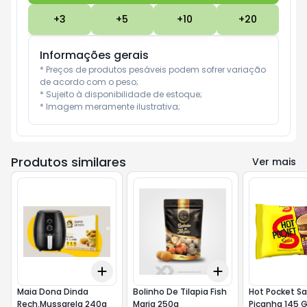
+
3
+
5
+
10
+
20
Informações gerais
* Preços de produtos pesáveis podem sofrer variação 
de acordo com o peso;

* Sujeito à disponibilidade de estoque;

* Imagem meramente ilustrativa;
Produtos similares
Ver mais
Add
Add
+
3
+
5
+
10
+
3
+
5
+
10
Maia Dona Dinda
Bolinho De Tilapia Fish
Hot Pocket Sa
Rech.Mussarela 240g
Maria 250g
Picanha 145 G