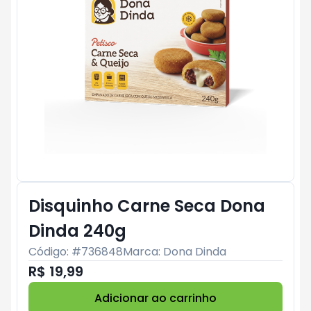
Disquinho Carne Seca Dona
Dinda 240g
Código: #
736848
Marca:
Dona Dinda
R$ 19,99
Adicionar ao carrinho
Subtotal:
R$ 0