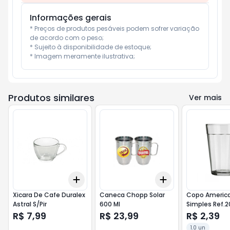
Informações gerais
* Preços de produtos pesáveis podem sofrer variação 
de acordo com o peso;

* Sujeito à disponibilidade de estoque;

* Imagem meramente ilustrativa;
Produtos similares
Ver mais
Add
Add
+
3
+
5
+
10
+
3
+
5
+
10
Xicara De Cafe Duralex
Caneca Chopp Solar
Copo Americ
Astral S/Pir
600 Ml
Simples Ref.2
R$ 7,99
R$ 23,99
R$ 2,39
1.0 un