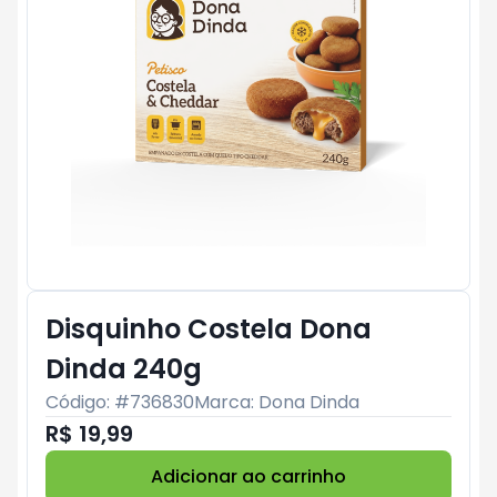
Disquinho Costela Dona
Dinda 240g
Código: #
736830
Marca:
Dona Dinda
R$ 19,99
Adicionar ao carrinho
Subtotal:
R$ 0