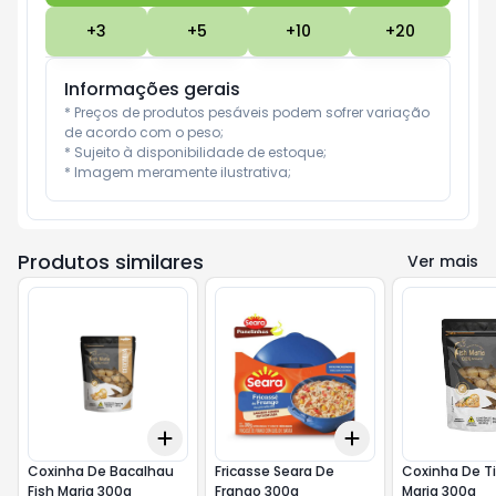
+
3
+
5
+
10
+
20
Informações gerais
* Preços de produtos pesáveis podem sofrer variação 
de acordo com o peso;

* Sujeito à disponibilidade de estoque;

* Imagem meramente ilustrativa;
Produtos similares
Ver mais
Add
Add
+
3
+
5
+
10
+
3
+
5
+
10
Coxinha De Bacalhau
Fricasse Seara De
Coxinha De Ti
Fish Maria 300g
Frango 300g
Maria 300g